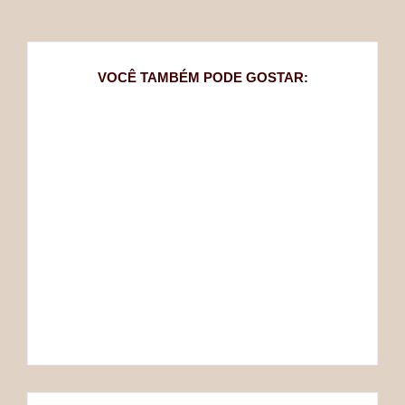
VOCÊ TAMBÉM PODE GOSTAR:
QUEM FOI JANE
QUEM FOI WILLIAM
AUSTEN?
SHAKESPEARE?
Mariana
Mariana
By
By