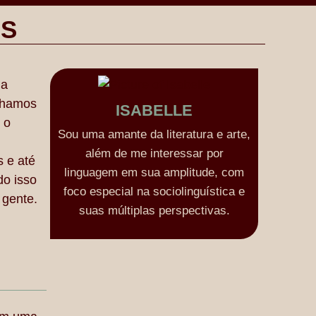
ÓS
na
ulhamos
ISABELLE
 o
Sou uma amante da literatura e arte,
além de me interessar por
s e até
linguagem em sua amplitude, com
do isso
foco especial na sociolinguística e
 gente.
suas múltiplas perspectivas.