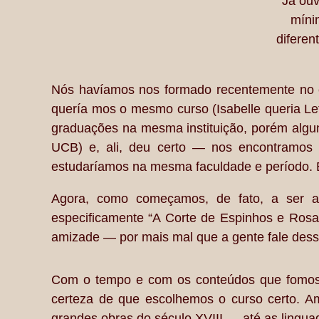
Já ouv
míni
diferen
Nós havíamos nos formado recentemente no 
quería mos o mesmo curso (Isabelle queria Le
graduações na mesma instituição, porém alguns
UCB) e, ali, deu certo — nos encontramos 
estudaríamos na mesma faculdade e período. Es
Agora, como começamos, de fato, a ser a
especificamente “A Corte de Espinhos e Rosa
amizade — por mais mal que a gente fale desse
Com o tempo e com os conteúdos que fomos a
certeza de que escolhemos o curso certo. A
grandes obras do século XVIII — até as lingu