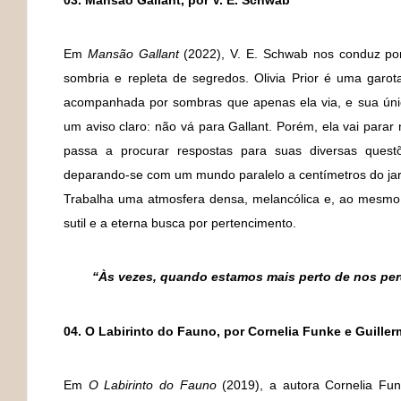
03. Mansão Gallant, por V. E. Schwab
Em
Mansão Gallant
(2022), V. E. Schwab nos conduz por
sombria e repleta de segredos. Olivia Prior é uma garo
acompanhada por sombras que apenas ela via, e sua úni
um aviso claro: não vá para Gallant. Porém, ela vai para
passa a procurar respostas para suas diversas quest
deparando-se com um mundo paralelo a centímetros do ja
Trabalha uma atmosfera densa, melancólica e, ao mesmo te
sutil e a eterna busca por pertencimento.
“Às vezes, quando estamos mais perto de nos pe
04. O Labirinto do Fauno, por Cornelia Funke e Guiller
Em
O Labirinto do Fauno
(2019), a autora Cornelia Fun