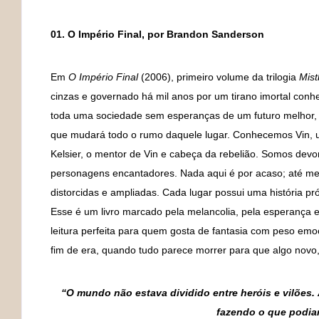
01. O Império Final, por Brandon Sanderson
Em
O Império Final
(2006), primeiro volume da trilogia
Mist
cinzas e governado há mil anos por um tirano imortal co
toda uma sociedade sem esperanças de um futuro melhor
que mudará todo o rumo daquele lugar. Conhecemos Vin, 
Kelsier, o mentor de Vin e cabeça da rebelião. Somos dev
personagens encantadores. Nada aqui é por acaso; até m
distorcidas e ampliadas. Cada lugar possui uma história p
Esse é um livro marcado pela melancolia, pela esperança 
leitura perfeita para quem gosta de fantasia com peso emoc
fim de era, quando tudo parece morrer para que algo novo,
“O mundo não estava dividido entre heróis e vilões
fazendo o que podiam