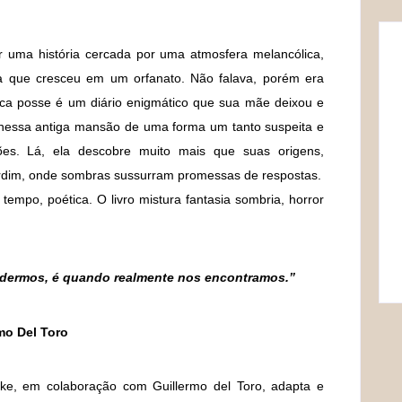
 uma história cercada por uma atmosfera melancólica,
ta que cresceu em um orfanato. Não falava, porém era
ca posse é um diário enigmático que sua mãe deixou e
r nessa antiga mansão de uma forma um tanto suspeita e
ões. Lá, ela descobre muito mais que suas origens,
rdim, onde sombras sussurram promessas de respostas.
mpo, poética. O livro mistura fantasia sombria, horror
rdermos, é quando realmente nos encontramos.”
mo Del Toro
ke, em colaboração com Guillermo del Toro, adapta e