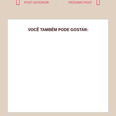
POST ANTERIOR
PRÓXIMO POST
VOCÊ TAMBÉM PODE GOSTAR:
QUEM FOI JANE
QUEM FOI WILLIAM
AUSTEN?
SHAKESPEARE?
Mariana
Mariana
By
By