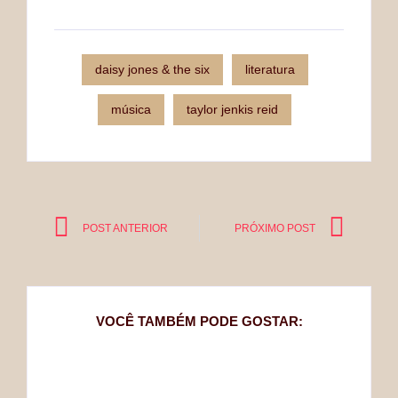
daisy jones & the six
literatura
música
taylor jenkis reid
POST ANTERIOR
PRÓXIMO POST
VOCÊ TAMBÉM PODE GOSTAR: