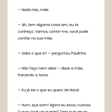
— Nada não, mãe.
— Ah, tem alguma coisa sim, eu te
conheço. Vamos, conte-me, você pode
confiar na sua mãe.
— Sabe o que é? — perguntou Paulinho.
— Não faço nem ideia — disse a mãe,
franzindo a testa.
— Eu já sei o que eu quero de Natal.
— Hum, que bom! Agora eu estou curiosa.
O que você vai querer? Tem que ver se