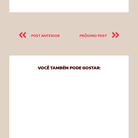
POST ANTERIOR
PRÓXIMO POST
VOCÊ TAMBÉM PODE GOSTAR:
QUEM FOI JANE
QUEM FOI WILLIAM
AUSTEN?
SHAKESPEARE?