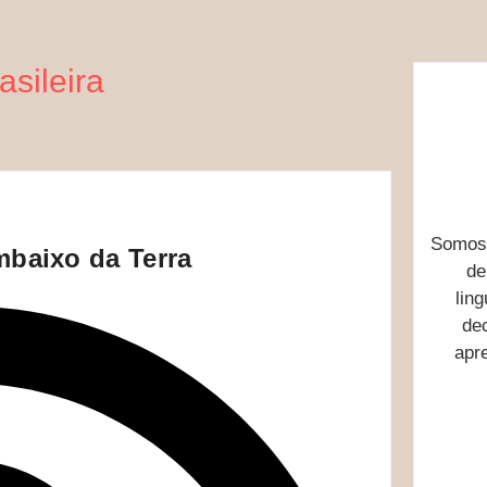
rasileira
Somos 
baixo da Terra
d
ling
de
apr