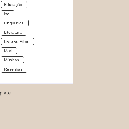
Educação
Isa
Linguística
Literatura
Livro vs Filme
Mari
Músicas
Resenhas
plate