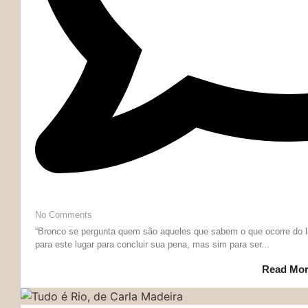
No Comments
“Bronco se pergunta quem são aqueles que sabem o que ocorre do l
para este lugar para concluir sua pena, mas sim para ser...
Read Mo