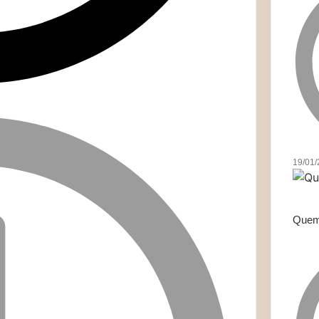
19/01
Quem 