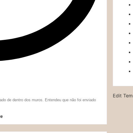
Edit Tem
ado de dentro dos muros. Entendeu que não foi enviado
re