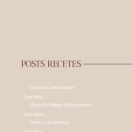
POSTS RECETES
Quem foi Jane Austen?
Leia Mais...
Quem foi William Shakespeare?
Leia Mais...
Onde a Luz Alcança
Leia Mais...