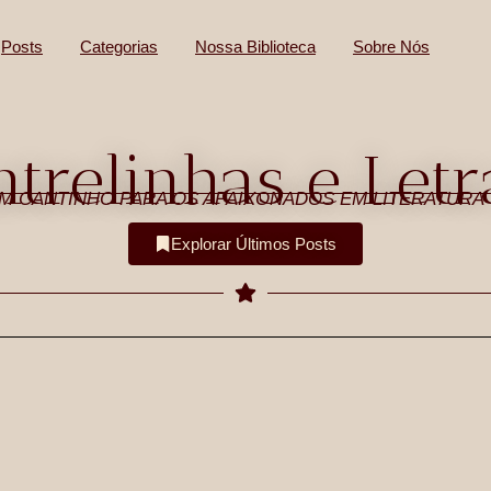
Posts
Categorias
Nossa Biblioteca
Sobre Nós
ntrelinhas e Letr
M CANTINHO PARA OS APAIXONADOS EM LITERATURA
Explorar Últimos Posts