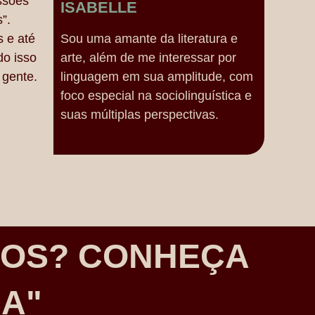
ssões
ISABELLE
”.
s e até
Sou uma amante da literatura e
do isso
arte, além de me interessar por
 gente.
linguagem em sua amplitude, com
foco especial na sociolinguística e
suas múltiplas perspectivas.
DOS? CONHEÇA
CA"